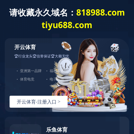
首页
产品展示
公司简介
工程案例
荣誉证书
新闻资讯
米兰体育网页版-米兰体育（中国）官方在线登录
13606791608
337278367@qq.com