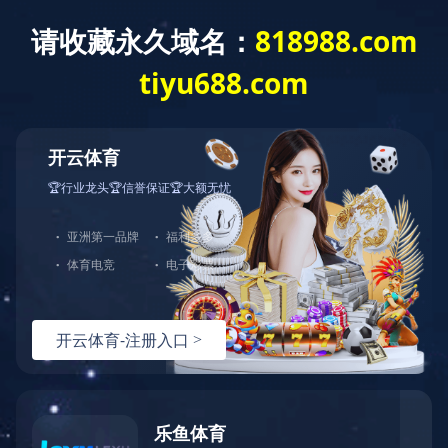
首页
产品展示
公司简介
工程案例
荣誉证书
新闻资讯
米兰体育网页版-米兰体育（中国）官方在线登录
13606791608
337278367@qq.com