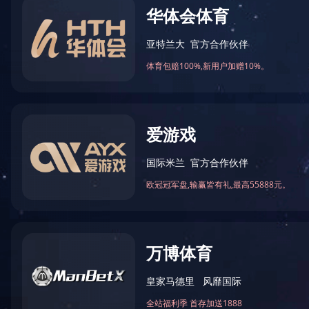
当前位置：
首页
>
新闻资讯
>
常见问题
>
钢质洁净门的基础配置
>
1、钢制洁净门体模具一体成型，无缝隙，耐腐蚀。产品整体性能良好，具
2、净化钢制门配件：不锈钢合页、不锈钢锁、不锈钢暗插销(双开型)、门