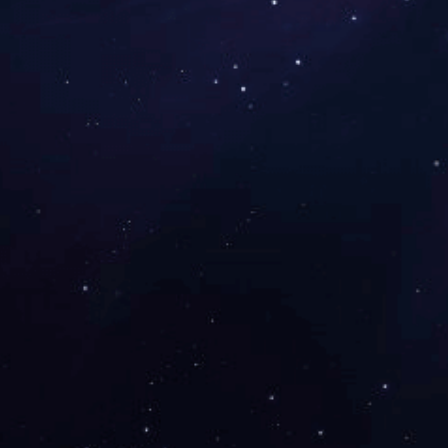
米兰体育网页版-米兰体育（中国）官方在线登录
在
产品分类
米兰体育网页版-米兰体育（中国）官方在线登录
医
钢质子母门
防
钢质单开门
外
钢质转印医用门
五
木质对开门
木质单开门