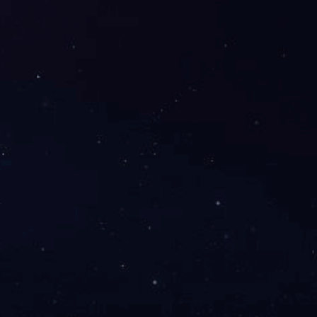
0579-87321128
浙江省永康市西城街道藻塘工业区兴旺路87号
关注我们
-米兰体育（中国）官方在线登录