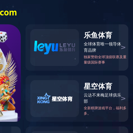
13606791608
37278367@qq.com